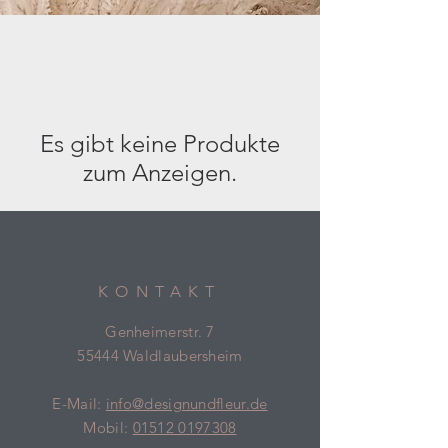
Es gibt keine Produkte
zum Anzeigen.
KONTAKT
Genheimerstr. 7
55444 Waldlaubersheim
E-Mail:
info@designundfleur.de
Mobil:
01512 0197308