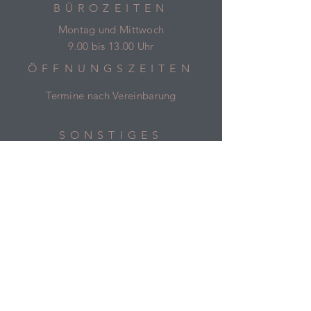
BÜROZEITEN
Montag und Mittwoch
9.00 bis 13.00 Uhr
ÖFFNUNGSZEITEN
Termine nach Vereinbarung
SONSTIGES
Impressum
Datenschutz
AGB
Konditionen Verleihware
Versandbedingungen
Widerrufsrecht