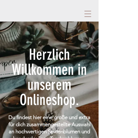
Herzlich
Willkommen in
unserem
Onlineshop.
Du findest hier eine große und extra
für dich zusammengestellte Auswahl
an hochwertigen Seidenblumen und