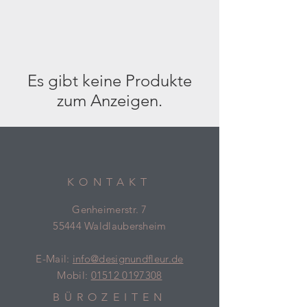
Es gibt keine Produkte
zum Anzeigen.
KONTAKT
Genheimerstr. 7
55444 Waldlaubersheim
E-Mail:
info@designundfleur.de
Mobil:
01512 0197308
BÜROZEITEN