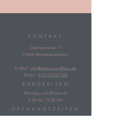
KONTAKT
Genheimerstr. 7
55444 Waldlaubersheim
E-Mail:
info@designundfleur.de
Mobil:
01512 0197308
BÜROZEITEN
Montag und Mittwoch
9.00 bis 13.00 Uhr
ÖFFNUNGSZEITEN
Termine nach Vereinbarung