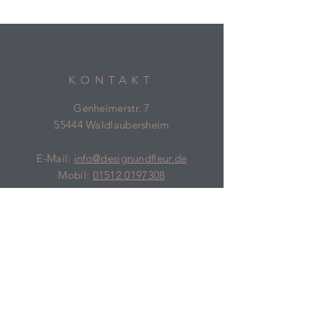
KONTAKT
Genheimerstr. 7
55444 Waldlaubersheim
E-Mail:
info@designundfleur.de
Mobil:
01512 0197308
BÜROZEITEN
Montag und Mittwoch
9.00 bis 13.00 Uhr
ÖFFNUNGSZEITEN
Termine nach Vereinbarung