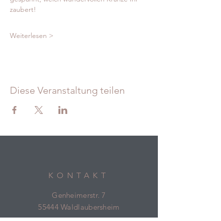
zaubert! 
Weiterlesen >
Diese Veranstaltung teilen
KONTAKT
Genheimerstr. 7
55444 Waldlaubersheim