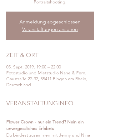
Portraitshooting.
Anmeldung abgeschlossen
Veranstaltungen ansehen
ZEIT & ORT
05. Sept. 2019, 19:00 – 22:00
Fotostudio und Mietstudio Nahe & Fern,
Gaustraße 22-32, 55411 Bingen am Rhein,
Deutschland
VERANSTALTUNGINFO
Flower Crown - nur ein Trend? Nein ein 
unvergessliches Erlebnis! 
Du bindest zusammen mit Jenny und Nina 