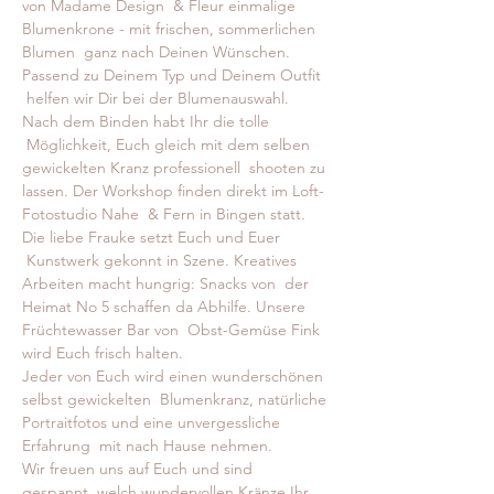
von Madame Design  & Fleur einmalige 
Blumenkrone - mit frischen, sommerlichen 
Blumen  ganz nach Deinen Wünschen. 
Passend zu Deinem Typ und Deinem Outfit 
 helfen wir Dir bei der Blumenauswahl. 
Nach dem Binden habt Ihr die tolle 
 Möglichkeit, Euch gleich mit dem selben 
gewickelten Kranz professionell  shooten zu 
lassen. Der Workshop finden direkt im Loft-
Fotostudio Nahe  & Fern in Bingen statt. 
Die liebe Frauke setzt Euch und Euer 
 Kunstwerk gekonnt in Szene. Kreatives 
Arbeiten macht hungrig: Snacks von  der 
Heimat No 5 schaffen da Abhilfe. Unsere 
Früchtewasser Bar von  Obst-Gemüse Fink 
wird Euch frisch halten. 
Jeder von Euch wird einen wunderschönen 
selbst gewickelten  Blumenkranz, natürliche 
Portraitfotos und eine unvergessliche 
Erfahrung  mit nach Hause nehmen. 
Wir freuen uns auf Euch und sind 
gespannt, welch wundervollen Kränze Ihr 