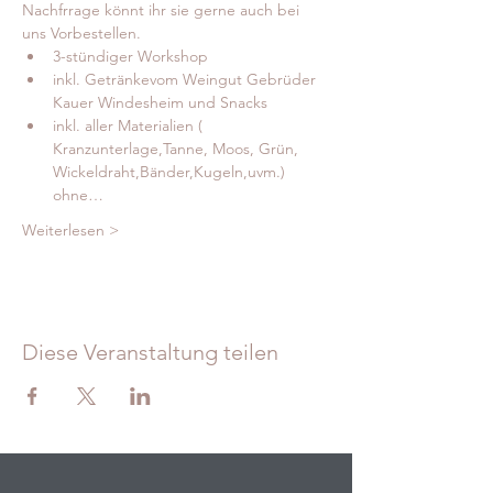
Nachfrrage könnt ihr sie gerne auch bei 
uns Vorbestellen.  
3-stündiger Workshop
inkl. Getränkevom Weingut Gebrüder 
Kauer Windesheim und Snacks
inkl. aller Materialien ( 
Kranzunterlage,Tanne, Moos, Grün, 
Wickeldraht,Bänder,Kugeln,uvm.) 
ohne…
Weiterlesen >
Diese Veranstaltung teilen