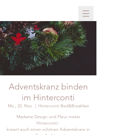
Adventskranz binden
im Hinterconti
Mo., 22. Nov.
  |  
Hinterconti Bed&Breakfast
Madame Design und Fleur meets
Hinterconti -
kreiert euch einen schönen Adventskranz in